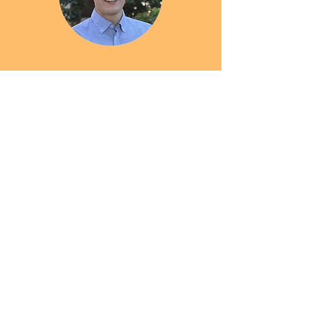
Andreas Brox
Internationale Klimapolitik
Mara Förster
Internationale Klimapolitik